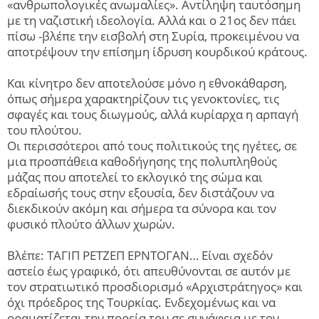
«ανθρωπολογικές ανωμαλίες». Αντίληψη ταυτόσημη
με τη ναζιστική ιδεολογία. Αλλά και ο 21ος δεν πάει
πίσω -βλέπε την εισβολή στη Συρία, προκειμένου να
αποτρέψουν την επίσημη ίδρυση κουρδικού κράτους.
Και κίνητρο δεν αποτελούσε μόνο η εθνοκάθαρση,
όπως σήμερα χαρακτηρίζουν τις γενοκτονίες, τις
σφαγές και τους διωγμούς, αλλά κυρίαρχα η αρπαγή
του πλούτου.
Οι περισσότεροι από τους πολιτικούς της ηγέτες, σε
μια προσπάθεια καθοδήγησης της πολυπληθούς
μάζας που αποτελεί το εκλογικό της σώμα και
εδραίωσής τους στην εξουσία, δεν διστάζουν να
διεκδικούν ακόμη και σήμερα τα σύνορα και τον
φυσικό πλούτο άλλων χωρών.
Βλέπε: ΤΑΓΙΠ ΡΕΤΖΕΠ ΕΡΝΤΟΓΑΝ… Είναι σχεδόν
αστείο έως γραφικό, ότι απευθύνονται σε αυτόν με
τον στρατιωτικό προσδιορισμό «Αρχιστράτηγος» και
όχι πρόεδρος της Τουρκίας. Ενδεχομένως και να
οραματίζεται την πορεία του σε συνάφεια με τον