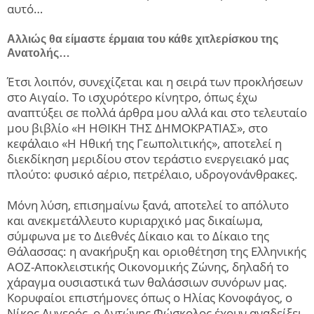
αυτό…
Αλλιώς θα είμαστε έρμαια του κάθε χιτλερίσκου της
Ανατολής…
Έτσι λοιπόν, συνεχίζεται και η σειρά των προκλήσεων
στο Αιγαίο. Το ισχυρότερο κίνητρο, όπως έχω
αναπτύξει σε πολλά άρθρα μου αλλά και στο τελευταίο
μου βιβλίο «Η ΗΘΙΚΗ ΤΗΣ ΔΗΜΟΚΡΑΤΙΑΣ», στο
κεφάλαιο «Η Ηθική της Γεωπολιτικής», αποτελεί η
διεκδίκηση μεριδίου στον τεράστιο ενεργειακό μας
πλούτο: φυσικό αέριο, πετρέλαιο, υδρογονάνθρακες.
Μόνη λύση, επισημαίνω ξανά, αποτελεί το απόλυτο
και ανεκμετάλλευτο κυριαρχικό μας δικαίωμα,
σύμφωνα με το Διεθνές Δίκαιο και το Δίκαιο της
Θάλασσας: η ανακήρυξη και οριοθέτηση της Ελληνικής
ΑΟΖ-Αποκλειστικής Οικονομικής Ζώνης, δηλαδή το
χάραγμα ουσιαστικά των θαλάσσιων συνόρων μας.
Κορυφαίοι επιστήμονες όπως ο Ηλίας Κονοφάγος, ο
Νίκος Λυγερός, ο Αντώνης Φώσκολος έχουν αναδείξει