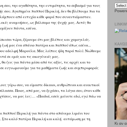
η σου, την αγαθότητα, την εντιμότητα, το σεβασμό για τους
ής σου. Αγαπημένε παππού Περικλή, δεν θα βλέπουμε πια τα
Power
 λάμπουν από ευτυχία κάθε φορά που συναντιόμασταν.
υκές αναμνήσεις, ως βάλσαμο της ψυχής μας. Αυτές θα
LINKW
υμίζουν πάντα, εσένα.
σκεσαι τώρα, ξέρουμε ότι μας βλέπεις και χαμογελάς.
ΚΑΛΏ
η ζωή μας ένα σπάνιο πατέρα και παππού όπως εσένα...
 σου αδελφή Μαρούλα. Μας λείπεις ήδη παρά πολύ. Νιώθουμε
ντά σε εμάς και τις οικογένειές μας.
, θα ζεις για πάντα μέσα από τις αξίες, τις αρχές και το
 σε ευγνωμονούμε για τα μαθήματα ζωής και συμπεριφοράς
ους γύρω σου, να είμαστε δίκαιοι, ανθρώπινοι και ανεκτικοί
άλασσα. Ποιος, από μας, να ξεχάσει, τα λόγια σου, όταν κάθε
ίσεις, να μας λες:… «Παιδιά, εσείς μείνετε εδώ, εγώ πάω να
ι παππού Περικλή για πάντα στο απάνεμο λιμάνι του
ε. Στο καλό πατέρα Περικλή και καλή αντάμωση με τη
Κι αν 