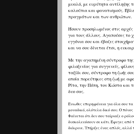
μυαλό, με ευρύτητα αντίληψης τη
καλούπια και φανατισμούς. Έβλε
πραγμάτων και των ανθρώπων.
Ήσουν προσηλωμένος στις αρχές 
για τους άλλους. Αγαπούσες το 
εγγόνια σου και έβαζες στοιχήμα
και να σου δίνεται έτσι, η ευκαι
Με την αγαπημένη σύντροφο της 
φιλοξενίας για συγγενείς, φίλου
ταξίδι σου, σύντροφο τη ζωής σο
οποία πορεύτηκες στη ζωή με αφ
Ρίτα, την Πόπη, τον Κώστα και τ
δυο σας.
Ένιωθες υπερηφάνεια για όλα σου τα 
μοναδικό, ολότελα δικό σου. Ο πόνος
Φαίνεται ότι δεν σου ταίριαζε ο ρόλ
δυσκολευόσουν σε κάτι. Έφυγες από τ
διέκρινε. Υπήρξες ένας απλός, αλλ