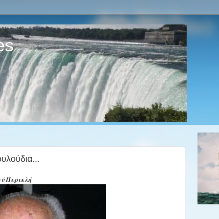
es
υλούδια...
ύ Περικλή