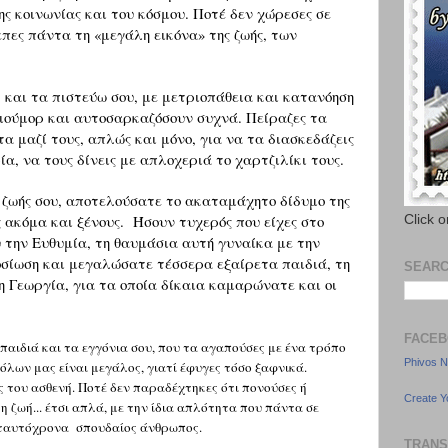
ς κοινωνίας και του κόσμου. Ποτέ δεν χώρεσες σε
πες πάντα τη «μεγάλη εικόνα» της ζωής, των
και τα πιστεύω σου, με μετριοπάθεια και κατανόηση
χιούμορ και αυτοσαρκαζόσουν συχνά. Πείραζες τα
τα μαζί τους, απλώς και μόνο, για να τα διασκεδάζεις
ρία, να τους δίνεις με απλοχεριά το χαρτζιλίκι τους.
ζωής σου, αποτελούσατε το ακαταμάχητο δίδυμο της
ς ακόμα και ξένους. Ή
σουν τυχερός
που είχες στο
Click on
υ την Ευθυμία, τη θαυμάσια αυτή γυναίκα με την
οσίωση και μεγαλώσατε τέσσερα εξαίρετα παιδιά, τη
SEARC
η Γεωργία, για τα οποία δίκαια καμαρώνατε και οι
FACEB
παιδιά και τα εγγόνια σου, που τα αγαπούσες με ένα τρόπο
Phivos N
 όλων μας είναι μεγάλος, γιατί έφυγες τόσο ξαφνικά.
ος του ασθενή. Ποτέ δεν παραδέχτηκες ότι πονούσες ή
Create Y
η ζωή... έτσι απλά, με την ίδια απλότητα που πάντα σε
ά ταυτόχρονα σπουδαίος άνθρωπος.
TRANS