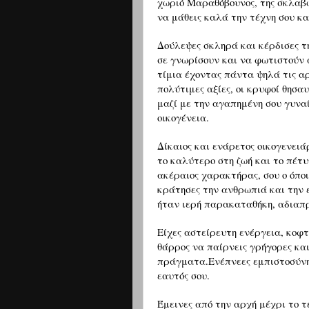
χωριό Μαραθόβουνος, της σκλαβ
να μάθεις καλά την τέχνη σου κα
Δούλεψες σκληρά και κέρδισες τ
σε γνωρίσουν και να φωτιστούν 
τίμια έχοντας πάντα ψηλά τις αρχ
πολύτιμες αξίες, οι κρυφοί θησα
μαζί με την αγαπημένη σου γυνα
οικογένεια.
Δίκαιος και ενάρετος οικογενειά
το καλύτερο στη ζωή και το πέτυ
ακέραιος χαρακτήρας, σου ο όπο
κράτησες την ανθρωπιά και την ε
ήταν ιερή παρακαταθήκη, αδιαπ
Είχες αστείρευτη ενέργεια, κοφτ
θάρρος να παίρνεις γρήγορες κα
πράγματα.Ενέπνεες εμπιστοσύνη 
εαυτός σου.
Έμεινες από την αρχή μέχρι το τ