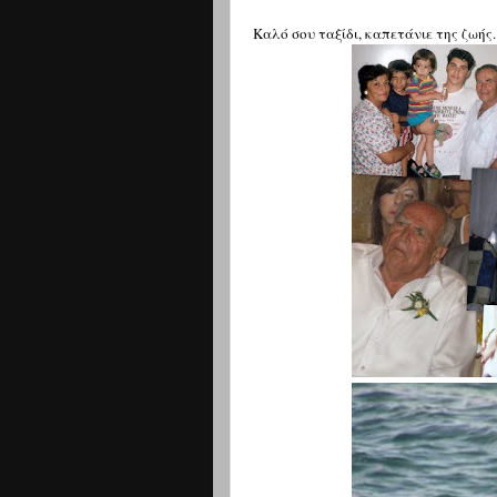
Καλό σου ταξίδι, καπετάνιε της ζωής.