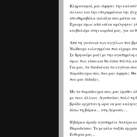
Κληρονομιά, μας άφησες την καλοσύν
άλλους και την υπερηφάνεια της ψυχ
σπινθηροβόλα γαλάζια σου μάτια να
Έχουμε όμως από εσένα αμέτρητες γλ
κουβαλάμε στην καρδιά μας, για να θ
Από τη γειτονιά των αγγέλων που βρί
Νιώθουμε ευλογημένοι που είχαμε στ
Σε θρηνούμε μαζί με την αγαπημένη
όμως πως είσαι και θα είσαι πάντα, κο
Για μας, τα παιδιά και τα εγγόνια σου
παράδειγμα σου, που μας άφησες. Θα
που μας δίδαξες.
Με το παράδειγμα σου, μας έμαθες όλ
με τους άλλους. Αγαπούσες πολύ τη θ
βράδυ ερχόταν η ώρα να μας καληνυχτ
δέσω τη βάρκα… στη Λεμεσό»…
Η βάρκα άραξε αγαπημένε πατέρα κα
Παραδείσου. Το μεγάλο ταξίδι άρχισ
Ευθυμία μας...