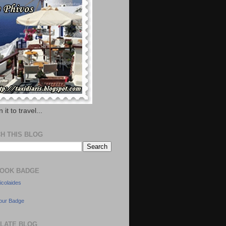
 it to travel...
H THIS BLOG
OOK BADGE
icolaides
our Badge
LATE BLOG