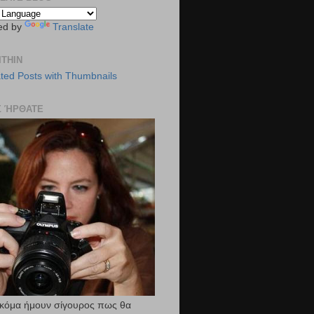
ed by
Translate
ITHIN
Σ ΉΡΘΑΤΕ
ακόμα ήμουν σίγουρος πως θα