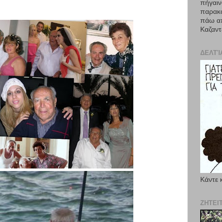
πήγαιν
παρακα
πάω απ
Καζαντ
ΔΕΛΤΊ
Κάντε 
ΖΗΤΕΙ