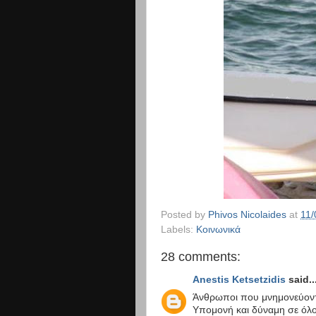
Posted by
Phivos Nicolaides
at
11/
Labels:
Κοινωνικά
28 comments:
Anestis Ketsetzidis
said..
Άνθρωποι που μνημονεύοντα
Υπομονή και δύναμη σε όλο