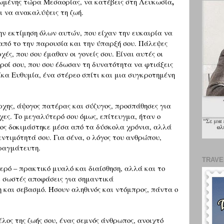
,
ωμένης τώρα Μεσαορίας, να κατέβεις στη Λευκωσία
ι να ανακαλύψεις τη ζωή.
ην εκτίμηση όλων αυτών, που είχαν την ευκαιρία να
από το την παρουσία και την ύπαρξή σου. Πάλεψες
ές, που σου έμαθαν οι γονείς σου. Είναι αυτές οι
υροί σου, που σου έδωσαν τη δυνατότητα να φτιάξεις
ίκα Ευθυμία, ένα στέρεο σπίτι και μια συγκροτημένη
ρχης, άψογος πατέρας και σύζυγος, προσπάθησες για
χες.
Το μεγαλύτερό σου όμως, επίτευγμα, ήταν ο
ιος δοκιμάστηκε μέσα από τα δύσκολα χρόνια, αλλά
ντιμότητά σου. Για σένα, ο λόγος του ανθρώπου,
ραγμάτευτη.
TRAVEL
ερό – πρακτικό μυαλό και διαίσθηση, αλλά και το
ι σωστές αποφάσεις για σημαντικά
και σεβασμό. Ήσουν αληθινός και ντόμπρος, πάντα ο
έλος της ζωής σου, ένας σεμνός άνθρωπος, ανοιχτό