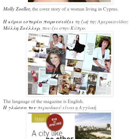
Molly Zoeller,
the cover story of a woman living in Cyprus.
Η κύρια ιστορία παρουσιάζει
τη ζωή της Αμερικανίδας
Μόλλη Ζοέλλερ
, που ζει στην Κύπρο.
The language of the magazine is English.
Η γλώσσα του
περιοδικού είναι η Αγγλική.