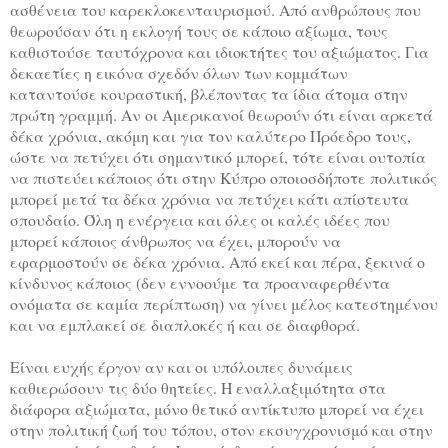
ασθένεια του καρεκλοκενταυρισμού. Από ανθρώπους που
θεωρούσαν ότι η εκλογή τους σε κάποιο αξίωμα, τους
καθιστούσε ταυτόχρονα και ιδιοκτήτες του αξιώματος. Για
δεκαετίες η εικόνα σχεδόν όλων των κομμάτων
καταντούσε κουραστική, βλέποντας τα ίδια άτομα στην
πρώτη γραμμή. Αν οι Αμερικανοί θεωρούν ότι είναι αρκετά
δέκα χρόνια, ακόμη και για τον καλύτερο Πρόεδρο τους,
ώστε να πετύχει ότι σημαντικό μπορεί, τότε είναι ουτοπία
να πιστεύει κάποιος ότι στην Κύπρο οποιοσδήποτε πολιτικός
μπορεί μετά τα δέκα χρόνια να πετύχει κάτι απίστευτα
σπουδαίο. Όλη η ενέργεια και όλες οι καλές ιδέες που
μπορεί κάποιος άνθρωπος να έχει, μπορούν να
εφαρμοστούν σε δέκα χρόνια. Από εκεί και πέρα, ξεκινά ο
κίνδυνος κάποιος (δεν εννοούμε τα προαναφερθέντα
ονόματα σε καμία περίπτωση) να γίνει μέλος κατεστημένου
και να εμπλακεί σε διαπλοκές ή και σε διαφθορά.
Είναι ευχής έργον αν και οι υπόλοιπες δυνάμεις
καθιερώσουν τις δύο θητείες. Η εναλλαξιμότητα στα
διάφορα αξιώματα, μόνο θετικό αντίκτυπο μπορεί να έχει
στην πολιτική ζωή του τόπου, στον εκσυγχρονισμό και στην