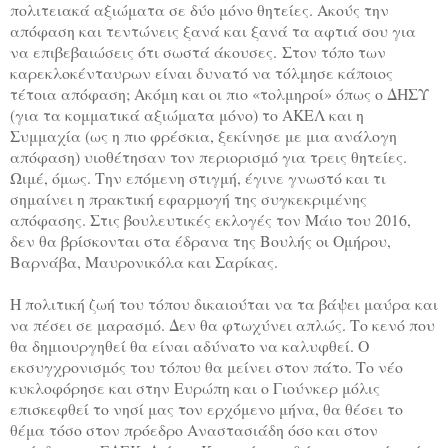
πολιτειακά αξιώματα σε δύο μόνο θητείες. Ακούς την
απόφαση και τεντώνεις ξανά και ξανά τα αφτιά σου για
να επιβεβαιώσεις ότι σωστά άκουσες. Στον τόπο των
καρεκλοκένταυρων είναι δυνατό να τόλμησε κάποιος
τέτοια απόφαση; Ακόμη και οι πιο «τολμηροί» όπως ο ΔΗΣΥ
(για τα κομματικά αξιώματα μόνο) το ΑΚΕΛ και η
Συμμαχία (ως η πιο φρέσκια, ξεκίνησε με μια ανάλογη
απόφαση) υιοθέτησαν τον περιορισμό για τρεις θητείες.
Ωιμέ, όμως. Την επόμενη στιγμή, έγινε γνωστό και τι
σημαίνει η πρακτική εφαρμογή της συγκεκριμένης
απόφασης. Στις βουλευτικές εκλογές τον Μάιο του 2016,
δεν θα βρίσκονται στα έδρανα της Βουλής οι Ομήρου,
Βαρνάβα, Μαυρονικόλα και Σαρίκας.
Η πολιτική ζωή του τόπου δικαιούται να τα βάψει μαύρα και
να πέσει σε μαρασμό. Δεν θα φτωχύνει απλώς. Το κενό που
θα δημιουργηθεί θα είναι αδύνατο να καλυφθεί. Ο
εκσυγχρονισμός του τόπου θα μείνει στον πάτο. Το νέο
κυκλοφόρησε και στην Ευρώπη και ο Γιούνκερ μόλις
επισκεφθεί το νησί μας τον ερχόμενο μήνα, θα θέσει το
θέμα τόσο στον πρόεδρο Αναστασιάδη όσο και στον