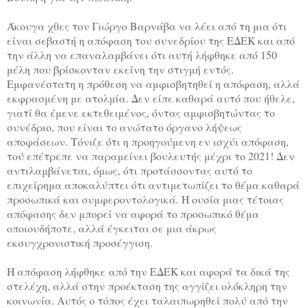
Άκουγα χθες τον Γιώργο Βαρνάβα να λέει από τη μια ότι
είναι σεβαστή η απόφαση του συνεδρίου της ΕΔΕΚ και από
την άλλη να επαναλαμβάνει ότι αυτή λήφθηκε από 150
μέλη που βρίσκονταν εκείνη την στιγμή εντός.
Εμφανέστατη η πρόθεση να αμφισβητηθεί η απόφαση, αλλά
εκφρασμένη με ατολμία. Δεν είπε καθαρά αυτό που ήθελε,
γιατί θα έμενε εκτεθειμένος, όντας αμφισβητώντας το
συνέδριο, που είναι το ανώτατο όργανο λήψεως
αποφάσεων. Τόνιζε ότι η προηγούμενη εν ισχύι απόφαση,
τού επέτρεπε να παραμείνει βουλευτής μέχρι το 2021! Δεν
αντιλαμβάνεται, όμως, ότι προτάσσοντας αυτό το
επιχείρημα αποκαλύπτει ότι αντιμετωπίζει το θέμα καθαρά
προσωπικά και συμφεροντολογικά. Η ουσία μιας τέτοιας
απόφασης δεν μπορεί να αφορά το προσωπικό θέμα
οποιουδήποτε, αλλά έγκειται σε μια άκρως
εκσυγχρονιστική προσέγγιση.
Η απόφαση λήφθηκε από την ΕΔΕΚ και αφορά τα δικά της
στελέχη, αλλά στην προέκταση της αγγίζει ολόκληρη την
κοινωνία. Αυτός ο τόπος έχει ταλαιπωρηθεί πολύ από την