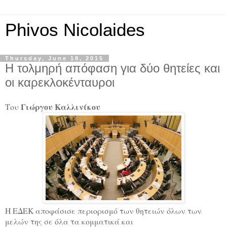
Phivos Nicolaides
Thursday, June 18, 2015
Η τολμηρή απόφαση για δύο θητείες και
οι καρεκλοκένταυροι
Γιώργου Καλλινίκου
Του
Η ΕΔΕΚ αποφάσισε περιορισμό των θητειών όλων των
μελών της σε όλα τα κομματικά και