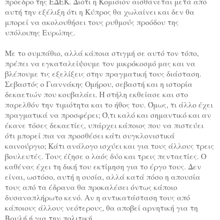
πρόεδρο της ΕΔΕΚ. Διότι η Κομισιόν αισθάνεται μετά από
αυτή την εξέλιξη ότι η Κύπρος θα χωλαίνει και δεν θα
μπορεί να ακολουθήσει τους ρυθμούς προόδου της
υπόλοιπης Ευρώπης.
Με το συμπάθιο, αλλά κάποια στιγμή σε αυτό τον τόπο,
πρέπει να εγκαταλείψουμε τον μικρόκοσμό μας και να
βλέπουμε τις εξελίξεις στην πραγματική τους διάσταση.
Σεβαστός ο Γιαννάκης Ομήρου, σεβαστή και η ιστορία
δεκαετιών που κουβαλάει. Η στήλη εκθείασε και στο
παρελθόν την τιμιότητα και το ήθος του. Όμως, τι άλλο έχει
πραγματικά να προσφέρει; Ό,τι καλό και σημαντικό και αν
έκανε τόσες δεκαετίες, υπάρχει κάποιος που να πιστεύει
ότι μπορεί πια να προσθέσει κάτι συγκλονιστικά
καινούργιο; Κάτι ανάλογο ισχύει και για τους άλλους τρεις
βουλευτές. Τους έζησε ο λαός δύο και τρεις πενταετίες. Ο
καθένας έχει τη δική του εκτίμηση για το έργο τους. Δεν
είναι, ωστόσο, αυτή η ουσία, αλλά κατά πόσο η απουσία
τους από τα έδρανα θα προκαλέσει όντως κάποιο
δυσαναπλήρωτο κενό. Αν η αντικατάσταση τους από
κάποιους άλλους νεότερους, θα αποβεί αρνητική για τη
Βουλή ή για την πολιτική.